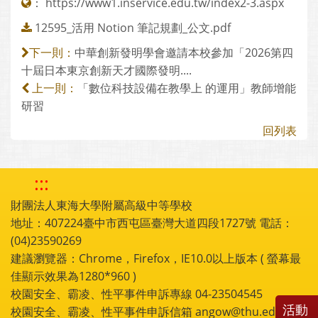
：
https://www1.inservice.edu.tw/index2-3.aspx
12595_活用 Notion 筆記規劃_公文.pdf
中華創新發明學會邀請本校參加「2026第四
下一則：
十屆日本東京創新天才國際發明....
「數位科技設備在教學上 的運用」教師增能
上一則：
研習
回列表
:::
財團法人東海大學附屬高級中等學校
地址：407224臺中市西屯區臺灣大道四段1727號 電話：
(04)23590269
建議瀏覽器：Chrome，Firefox，IE10.0以上版本 ( 螢幕最
佳顯示效果為1280*960 )
校園安全、霸凌、性平事件申訴專線 04-23504545
活動
校園安全、霸凌、性平事件申訴信箱 angow@thu.edu.tw