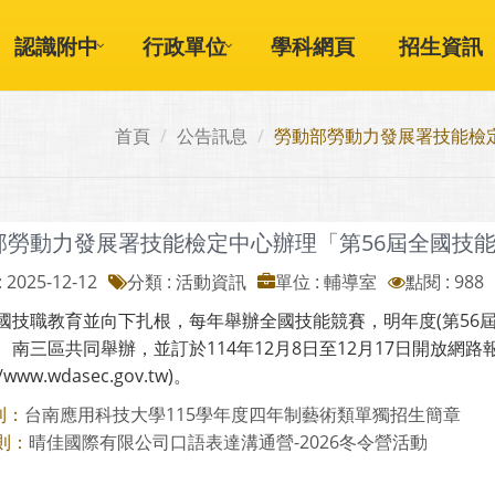
認識附中
行政單位
學科網頁
招生資訊
首頁
公告訊息
勞動部勞動力發展署技能檢
部勞動力發展署技能檢定中心辦理「第56屆全國技
 2025-12-12
分類 : 活動資訊
單位 : 輔導室
點閱 : 988
國技職教育並向下扎根，每年舉辦全國技能競賽，明年度(第56屆)分
、南三區共同舉辦，並訂於114年12月8日至12月17日開放網
//www.wdasec.gov.tw)。
台南應用科技大學115學年度四年制藝術類單獨招生簡章
則：
晴佳國際有限公司口語表達溝通營-2026冬令營活動
則：