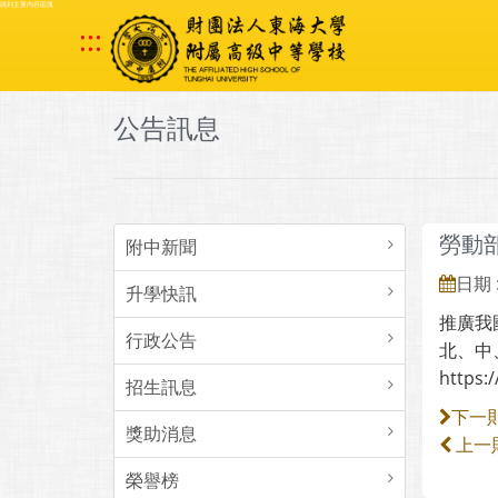
跳到主要內容區塊
:::
公告訊息
勞動
附中新聞
日期 :
升學快訊
推廣我
行政公告
北、中
https:
招生訊息
下一
獎助消息
上一
榮譽榜