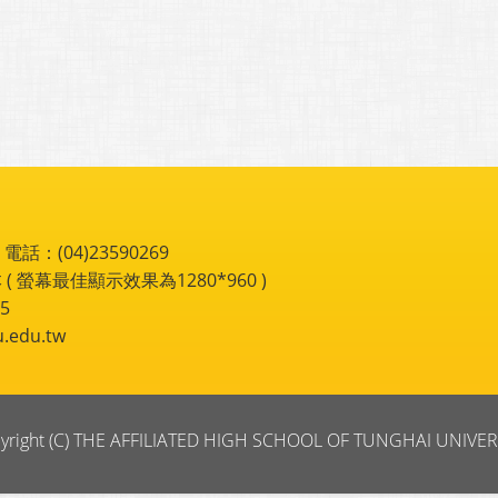
：(04)23590269
 ( 螢幕最佳顯示效果為1280*960 )
5
du.tw
yright (C) THE AFFILIATED HIGH SCHOOL OF TUNGHAI UNIVER