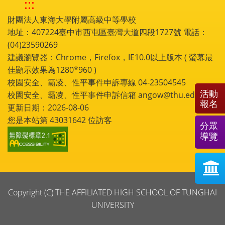
:::
財團法人東海大學附屬高級中等學校
地址：407224臺中市西屯區臺灣大道四段1727號 電話：
(04)23590269
建議瀏覽器：Chrome，Firefox，IE10.0以上版本 ( 螢幕最
佳顯示效果為1280*960 )
校園安全、霸凌、性平事件申訴專線 04-23504545
活動
校園安全、霸凌、性平事件申訴信箱 angow@thu.edu.tw
報名
更新日期：2026-08-06
您是本站第
43031642
位訪客
分眾
導覽
Copyright (C) THE AFFILIATED HIGH SCHOOL OF TUNGHAI
UNIVERSITY