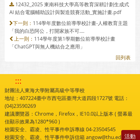
12432_2025 東南科技大學高等教育深耕計劃生成式
AI 結合電腦輔助設計與製造競賽活動_實施計畫.pdf
114學年度數位前導學校計畫-人權教育主題
下一則：
「我的白恐阿公，打開家族不可....
114學年度第1學期數位前導學校計畫
上一則：
「ChatGPT與無人機結合之應用」
回列表
:::
財團法人東海大學附屬高級中等學校
地址：407224臺中市西屯區臺灣大道四段1727號 電話：
(04)23590269
建議瀏覽器：Chrome，Firefox，IE10.0以上版本 ( 螢幕最
佳顯示效果為1280*960 )
校園安全、霸凌、性平事件申訴專線 04-23504545
活動
校園安全、霸凌、性平事件申訴信箱 angow@thu.edu.tw