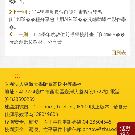
機814。
114學年度數位前導計畫數位學習
下一則：
β-1%E8��程分享會「用AI%E5��具輔助學生製作學
�....
114學年度數位前導學校計畫「β-4%E9��
上一則：
發原創數位教材」分享會
回列表
:::
財團法人東海大學附屬高級中等學校
地址：407224臺中市西屯區臺灣大道四段1727號 電話：
(04)23590269
建議瀏覽器：Chrome，Firefox，IE10.0以上版本 ( 螢幕最
佳顯示效果為1280*960 )
校園安全、霸凌、性平事件申訴專線 04-23504545
活動
校園安全、霸凌、性平事件申訴信箱 angow@thu.edu.tw
報名