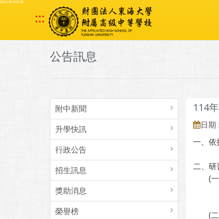
跳到主要內容區塊
:::
公告訊息
114
附中新聞
日期 :
升學快訊
一、依
行政公告
二、研
招生訊息
(一)
獎助消息
１、1
２、1
榮譽榜
(二)