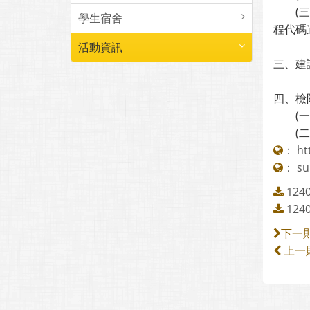
(三)報
學生宿舍
程代碼
活動資訊
三、建議
四、檢
(一)彭
(二)賴
：
ht
：
su
12
12
下一
上一