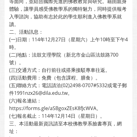
等面向，並結合國際先進的佛教教育與研究。藉由親身
體驗，讓學員感受佛教學系的獨特魅力，同時提供報考
入學諮詢，協助有志於此的學生順利進入佛教學系就
讀。
二、活動訊息：
(一)日期：114年12月27日（星期六）上午10時至下午4
時。
(二)地點：法鼓文理學院（新北市金山區法鼓路700
號）。
(三)交通方式：自行前往或搭乘接駁專車往返。
(四)活動費用：免費（包含課程、膳食）。
(五)聯絡方式：電話請洽(02)2498-0707#5332或電子郵
件1991nzx26@dila.edu.tw。
(六)報名連結：
https://forms.gle/aSBgoxZEsK8fJcWVA。
(七)報名截止：114年12月14日（星期日）。
三、本活動最新資訊請至本校佛教學系臉書專頁，網
址：