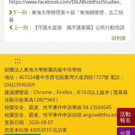
https://www.facebook.com/DILABuddhistStudies。
東海大學辦理第十屆「東海關懷營」志工招
下一則：
募
【守護水資源 攜手護家園】公民行動培訓
上一則：
回列表
:::
財團法人東海大學附屬高級中等學校
地址：407224臺中市西屯區臺灣大道四段1727號 電話：
(04)23590269
建議瀏覽器：Chrome，Firefox，IE10.0以上版本 ( 螢幕最
佳顯示效果為1280*960 )
校園安全、霸凌、性平事件申訴專線 04-23504545
活動
校園安全、霸凌、性平事件申訴信箱 angow@thu.edu.tw
報名
更新日期：2026-08-07
您是本站第
43053010
位訪客
分眾