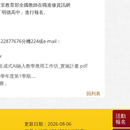
請至教育部全國教師在職進修資訊網
單位「明德高中」進行報名。
676分機224或e-mail：
w
5-2生成式AI融入教學應用工作坊_實施計畫.pdf
度第1學期....
賽」
回列表
活動
報名
更新日期：2026-08-06