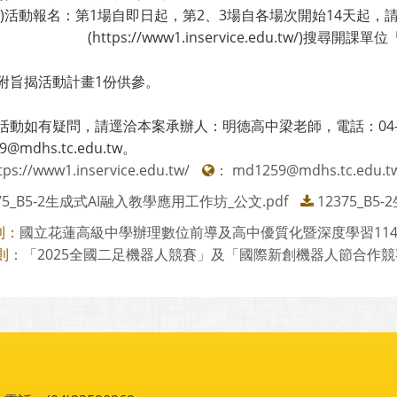
活動報名：第1場自即日起，第2、3場自各場次開始14天起，
tps://www1.inservice.edu.tw/)搜尋開課
附旨揭活動計畫1份供參。
動如有疑問，請逕洽本案承辦人：明德高中梁老師，電話：04-22877
9@mdhs.tc.edu.tw。
tps://www1.inservice.edu.tw/
：
md1259@mdhs.tc.edu.t
375_B5-2生成式AI融入教學應用工作坊_公文.pdf
12375_B
國立花蓮高級中學辦理數位前導及高中優質化暨深度學習114學年
則：
「2025全國二足機器人競賽」及「國際新創機器人節合作競
則：