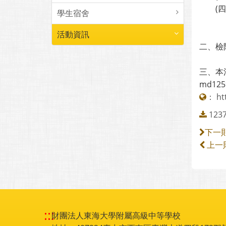
(四)
學生宿舍
(ht
活動資訊
二、檢
三、本活
md125
：
ht
12
下一
上一
:::
財團法人東海大學附屬高級中等學校