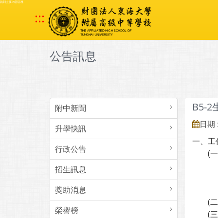
跳到主要內容區塊
:::
公告訊息
B5-
附中新聞
日期 :
升學快訊
一、工
行政公告
(一)
１、1
招生訊息
２、1
獎助消息
３、1
(二)
榮譽榜
(三)