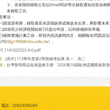
２、依各階段錄取公告以Email同步寄出錄取通知信告知
未錄取工坊。
意事項：
(一)因資源有限，錄取後若未請假缺席或無故未出席，將影響未
(二)請假至少於課程開始前7日提出申請，以利候補師長準備。
(三)檢附實施計畫乙份，研習內容請參閱內文，相關報名問題請洽詢本
570/
dljy1995@ntnu.edu.tw
）。
7_1141023325-0-0.pdf
[高中] 113學年度第2學期補考結果 高一、高二
則：
台灣發明商品促進協會主辦「2026第18屆歐洲盃國際創新發明
則：
：(04)23590269