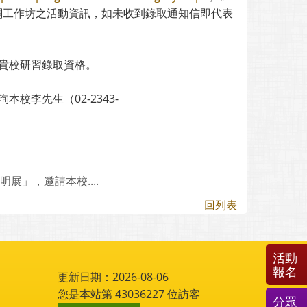
相關工作坊之活動資訊，如未收到錄取通知信即代表
來貴校研習錄取資格。
校李先生（02-2343-
展」，邀請本校....
回列表
活動
報名
更新日期：2026-08-06
您是本站第
43036227
位訪客
分眾