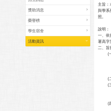
主旨：
獎助消息
與學系
照。
榮譽榜
說明：
學生宿舍
一、依
活動資訊
署高字
二、旨
(
(
(