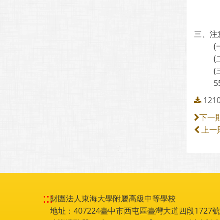
三、注
5
1210
下一
上一
:::
財團法人東海大學附屬高級中等學校
地址：407224臺中市西屯區臺灣大道四段1727號 電話