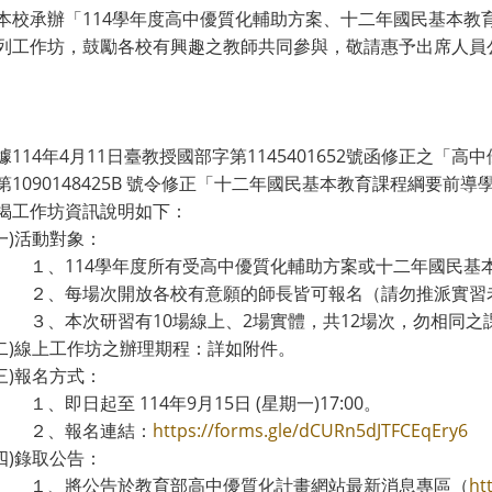
本校承辦「114學年度高中優質化輔助方案、十二年國民基本教
列工作坊，鼓勵各校有興趣之教師共同參與，敬請惠予出席人員公
據114年4月11日臺教授國部字第1145401652號函修正之「高
第1090148425B 號令修正「十二年國民基本教育課程綱要前
揭工作坊資訊說明如下：
一)活動對象：
１、114學年度所有受高中優質化輔助方案或十二年國民基
２、每場次開放各校有意願的師長皆可報名（請勿推派實習
３、本次研習有10場線上、2場實體，共12場次，勿相同
(二)線上工作坊之辦理期程：詳如附件。
三)報名方式：
１、即日起至 114年9月15日 (星期一)17:00。
２、報名連結：
https://forms.gle/dCURn5dJTFCEqEry6
四)錄取公告：
１、將公告於教育部高中優質化計畫網站最新消息專區（
ht