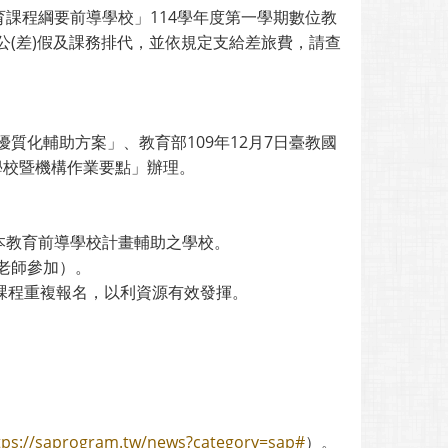
育課程綱要前導學校」114學年度第一學期數位教
(差)假及課務排代，並依規定支給差旅費，請查
中優質化輔助方案」、教育部109年12月7日臺教國
導學校暨機構作業要點」辦理。
本教育前導學校計畫輔助之學校。
老師參加）。
之課程重複報名，以利資源有效發揮。
tps://saprogram.tw/news?category=sap#
）。