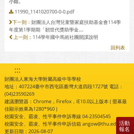
小姐。
11990_1141020700-0-0.pdf
財團法人台灣兒童暨家庭扶助基金會114學
下一則：
年度第1學期期「韌世代獎助學金....
114學年國中馬術社團開課說明
上一則：
回列表
:::
財團法人東海大學附屬高級中等學校
地址：407224臺中市西屯區臺灣大道四段1727號 電話：
(04)23590269
建議瀏覽器：Chrome，Firefox，IE10.0以上版本 ( 螢幕最
佳顯示效果為1280*960 )
校園安全、霸凌、性平事件申訴專線 04-23504545
活動
校園安全、霸凌、性平事件申訴信箱 angow@thu.edu.tw
報名
更新日期：2026-08-07