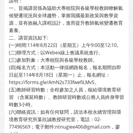
說明：
一、旨揭講習係為協助大專校院與各級學校教師瞭解氣
候變遷現況與全球趨勢，掌握我國最新政策與教學資
源，並有效融入課程設計，進而提升教師氣候變遷教育
素養。
二、講習資訊如下:
(一)時間:114年8月22日（星期五）上午9:00至12:10。
(二)辦理方式：以Webex線上會議系統進行。
(三)參加對象：大專校院與各級學校教師。
(四)報名方式：本活動一律採網路報名，報名期間自即
日起至114年8月18日（星期一）止，報名網址：
https://forms.gle/AmN2s733fwefiLMv5。
(五)教師研習時數：全程參加之人員，核給環境教育研
習 （含展延時數）、教師研習時數或公務人員終身學習
時數3小時。
(六)聯絡資訊：如有任何疑問，請洽本校永續管理與環
境教育研究所葉欣誠教授研究室，電話：02-
77496569；電子郵件:ntnugiee406@gmail.com，廖