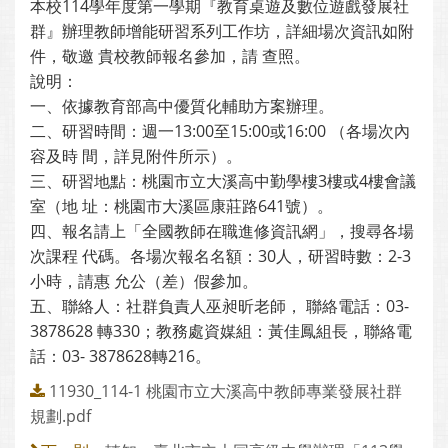
本校114學年度第一學期『教育桌遊及數位遊戲發展社
群』辦理教師增能研習系列工作坊，詳細場次資訊如附
件，敬邀 貴校教師報名參加，請 查照。
說明：
一、依據教育部高中優質化輔助方案辦理。
二、研習時間：週一13:00至15:00或16:00 （各場次內
容及時 間，詳見附件所示）。
三、研習地點：桃園市立大溪高中勤學樓3樓或4樓會議
室（地 址：桃園市大溪區康莊路641號）。
四、報名請上「全國教師在職進修資訊網」，搜尋各場
次課程 代碼。各場次報名名額：30人，研習時數：2-3
小時，請惠 允公（差）假參加。
五、聯絡人：社群負責人巫昶昕老師， 聯絡電話：03-
3878628 轉330；教務處資媒組：黃佳鳳組長，聯絡電
話：03- 3878628轉216。
11930_114-1 桃園市立大溪高中教師專業發展社群
規劃.pdf