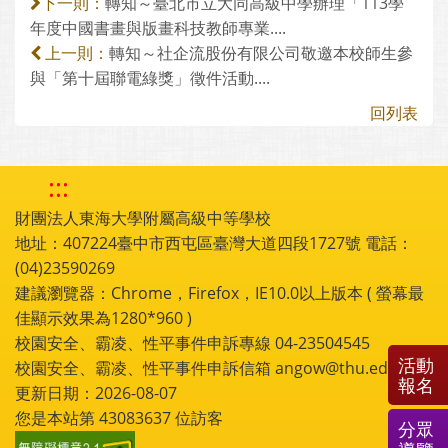
轉知～臺北市立大同高級中學辦理「113學
下一則：
年度中國書畫與版畫科技教師專業....
轉知～社企流股份有限公司敬邀本校師生參
上一則：
與「第十屆聯電綠獎」徵件活動....
回列表
:::
財團法人東海大學附屬高級中等學校
地址：407224臺中市西屯區臺灣大道四段1727號 電話：
(04)23590269
建議瀏覽器：Chrome，Firefox，IE10.0以上版本 ( 螢幕最
佳顯示效果為1280*960 )
校園安全、霸凌、性平事件申訴專線 04-23504545
活動
校園安全、霸凌、性平事件申訴信箱 angow@thu.edu.tw
報名
更新日期：2026-08-07
您是本站第
43083637
位訪客
分眾