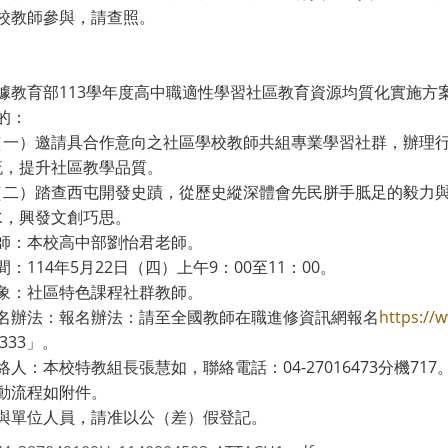
校教師參與，請查照。
據教育部113學年度高中職適性學習社區教育資源均質化實施方
的：
（一）邀請具合作意向之社區學校教師共組專業學習社群，辦理
流，提升社區教學品質。
（二）踏查西屯開發史蹟，從歷史縱深體會先民胼手胝足的毅力
水，興發文創巧思。
師：本校高中部劉怡君老師。
：114年5月22日（四）上午9：00至11：00。
象：社區特色課程社群教師。
名辦法：報名辦法：請至全國教師在職進修資訊網報名
https://
9333」。
人：本校特教組長張慧如，聯絡電話：04-27016473分機717
動流程如附件。
與單位人員，請准以公（差）假登記。