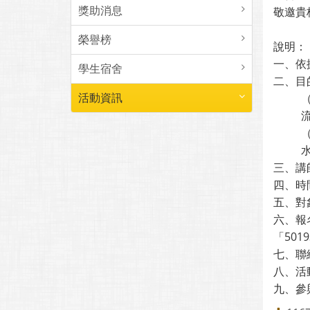
獎助消息
敬邀貴
榮譽榜
說明：
一、依
學生宿舍
二、目
活動資訊
三、講
四、時間
五、對
六、報
「501
七、聯絡
八、活
九、參