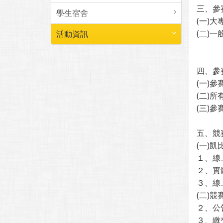
三、參
學生宿舍
(一)
(二)
活動資訊
學
四、參
(一)
(二)
(三)
五、競
(一)
１、線上
２、實體
３、線上
(二)
２、公
３、繳