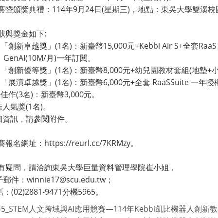
賽暨頒獎典禮：114年9月24日(星期三)，地點：東吳大學雙溪校區
狀與獎金如下:
創新卓越獎」(1名)：新臺幣15,000元+Kebbi Air S+全套RaaS
AI(10M/月)一年訂閱。
「創新優等獎」(1名)：新臺幣8,000元+幼兒園教材套組(地墊+
展演卓越獎」(1名)：新臺幣6,000元+全套 RaaSSuite 一年授權+
作(3名)：新臺幣3,000元。
佳人氣獎(1名)。
詳細資訊，請參閱附件。
名網址：https://reurl.cc/7KRMzy。
有疑問，請洽詢東吳大學巨量資料管理學院崔小姐，
：winnie17@scu.edu.tw；
02)2881-9471分機5965。
645_STEM人文跨域與AI應用競賽—114年Kebbi凱比機器人創新