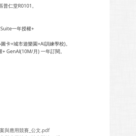
普仁堂R0101。
 Suite一年授權+
小圖卡+城市遊樂園+AI訓練學校)。
 GenAI(10M/月) 一年訂閱。
教案與應用競賽_公文.pdf