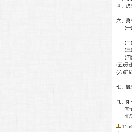
４、決
六、獎
(一)「
Gen
(二)
(三)「
(四)佳
(五)最
(六)
七、競賽報
九、如
電子郵件
電話：(
11