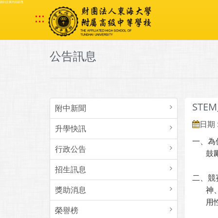
跳到主要內容區塊
:::
公告訊息
STE
附中新聞
日期 :
升學快訊
一、為
行政公告
鼓勵各
招生訊息
二、競
獎助消息
神、S
用性
榮譽榜