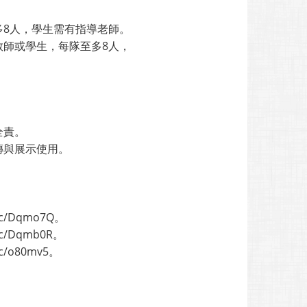
多8人，學生需有指導老師。
教師或學生，每隊至多8人，
全責。
傳與展示使用。
c/Dqmo7Q。
c/Dqmb0R。
/o80mv5。
。