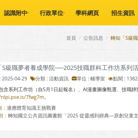
認識附中
行政單位
學科網頁
招生資訊
首頁
公告訊息
轉知「S級職
「S級職夢者養成學院──2025技職群科工作坊系列
 2025-04-29
分類 : 活動資訊
單位 : 輔導室
點閱 : 1382
包含系列工作坊（自5月1日起報名）、AI漫畫圖像甄選、技職
/nlpi.pse.is/7fwg7m
。
適應體育知識王挑戰賽
則：
轉知國立公共資訊圖書館「2025 從靈感到經典—原創兒童文學 x
則：