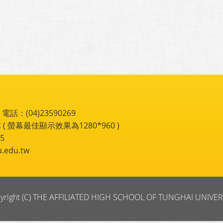
：(04)23590269
 ( 螢幕最佳顯示效果為1280*960 )
5
du.tw
yright (C) THE AFFILIATED HIGH SCHOOL OF TUNGHAI UNIVER