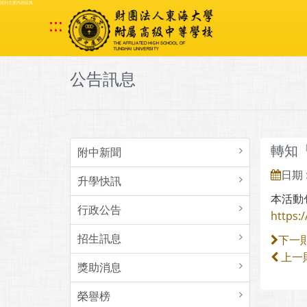
跳到主要內容區塊
:::
公告訊息
轉知
附中新聞
日期 :
升學快訊
本活動
行政公告
https:/
招生訊息
下一
上一
獎助消息
榮譽榜