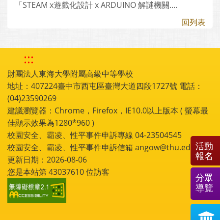
「STEAM x遊戲化設計 x ARDUINO 解謎機關....
回列表
:::
財團法人東海大學附屬高級中等學校
地址：407224臺中市西屯區臺灣大道四段1727號 電話：
(04)23590269
建議瀏覽器：Chrome，Firefox，IE10.0以上版本 ( 螢幕最
佳顯示效果為1280*960 )
校園安全、霸凌、性平事件申訴專線 04-23504545
活動
校園安全、霸凌、性平事件申訴信箱 angow@thu.edu.tw
報名
更新日期：2026-08-06
您是本站第
43037610
位訪客
分眾
導覽