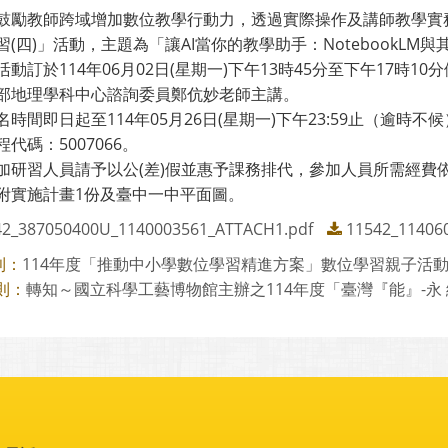
鼓勵教師跨域增加數位教學行動力，透過實際操作及講師教學實
(四)」活動，主題為「讓AI當你的教學助手：NotebookLM與
活動訂於114年06月02日(星期一)下午13時45分至下午17時
部地理學科中心諮詢委員鄭伉妙老師主講。
名時間即日起至114年05月26日(星期一)下午23:59止（逾
代碼：5007066。
加研習人員請予以公(差)假並惠予課務排代，參加人員所需經費
附實施計畫1份及臺中一中平面圖。
42_387050400U_1140003561_ATTACH1.pdf
11542_11406
114年度「推動中小學數位學習精進方案」數位學習親子活動
則：
轉知～國立科學工藝博物館主辦之114年度「臺灣『能』-永 續
則：