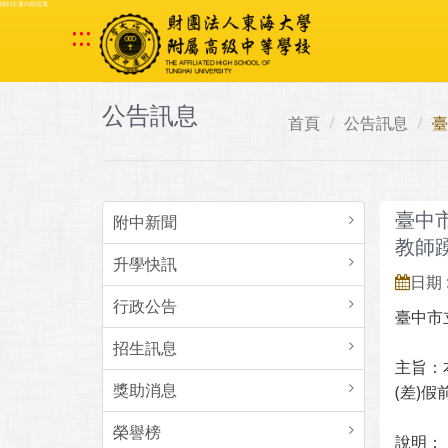
跳到主要內容區塊
:::
公告訊息
首頁
公告訊息
臺
臺中
附中新聞
教師
升學快訊
日期 :
行政公告
臺中市
招生訊息
主旨：
獎助消息
(差)
榮譽榜
說明：