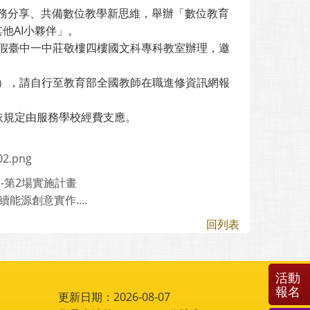
務分享、共備數位教學新思維，舉辦「數位教育
其他AI小夥伴」。
10分假臺中一中莊敬樓四樓國文科專科教室辦理，邀
時不候），請自行至教育部全國教師在職進修資訊網報
依規定由服務學校經費支應。
02.png
-第2場實施計畫
能源創意實作....
回列表
活動
報名
更新日期：2026-08-07