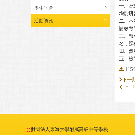
一、為
學生宿舍
增能研習
活動資訊
二、本
請教育
三、報
名，課程
四、參
五、檢
115
下一
上一
:::
財團法人東海大學附屬高級中等學校