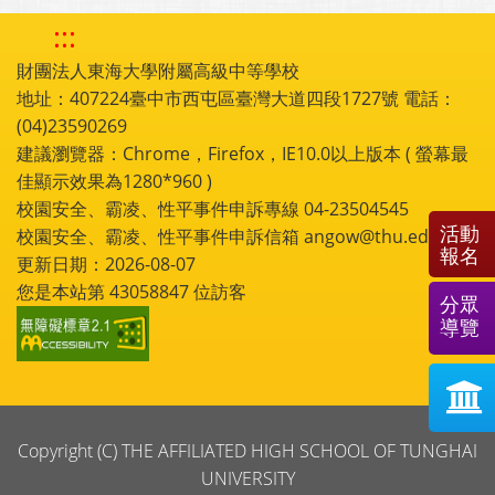
:::
財團法人東海大學附屬高級中等學校
地址：407224臺中市西屯區臺灣大道四段1727號 電話：
(04)23590269
建議瀏覽器：Chrome，Firefox，IE10.0以上版本 ( 螢幕最
佳顯示效果為1280*960 )
校園安全、霸凌、性平事件申訴專線 04-23504545
活動
校園安全、霸凌、性平事件申訴信箱 angow@thu.edu.tw
報名
更新日期：2026-08-07
您是本站第
43058847
位訪客
分眾
導覽
Copyright (C) THE AFFILIATED HIGH SCHOOL OF TUNGHAI
UNIVERSITY