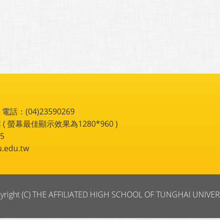
：(04)23590269
 ( 螢幕最佳顯示效果為1280*960 )
5
du.tw
yright (C) THE AFFILIATED HIGH SCHOOL OF TUNGHAI UNIVER