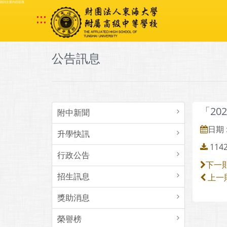
跳到主要內容區塊
:::
公告訊息
「20
附中新聞
日期 :
升學快訊
11
行政公告
下一
招生訊息
上一
獎助消息
榮譽榜