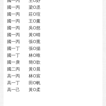
國一丙
王O妤
國一丙
梁O丞
國一丙
莊O瑄
國一丙
王O薰
國一丙
吳O慈
國一丙
黃O晴
國一丙
張O熏
國一丁
張O揚
國一丁
林O唯
國一庚
簡O歆
國二丙
黃O晨
高一丙
林O宸
高一丁
田O帆
高一己
黃O柔