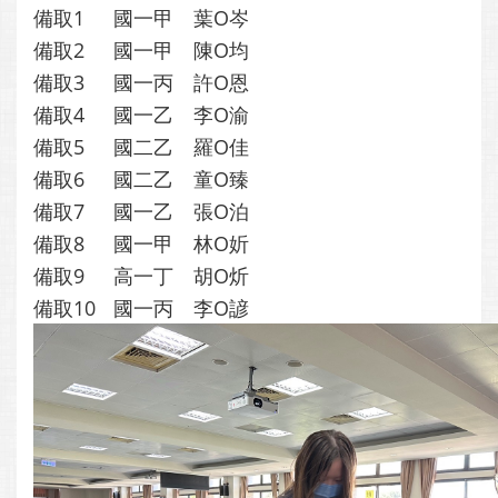
備取1
國一甲
葉O岑
備取2
國一甲
陳O均
備取3
國一丙
許O恩
備取4
國一乙
李O渝
備取5
國二乙
羅O佳
備取6
國二乙
童O臻
備取7
國一乙
張O泊
備取8
國一甲
林O妡
備取9
高一丁
胡O炘
備取10
國一丙
李O諺