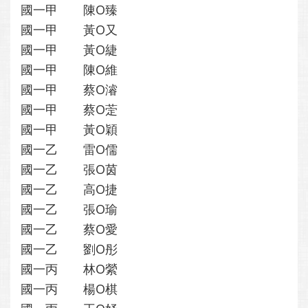
國一甲
陳O臻
國一甲
黃O又
國一甲
黃O緁
國一甲
陳O維
國一甲
蔡O濬
國一甲
蔡O萣
國一甲
黃O穎
國一乙
雷O儒
國一乙
張O茵
國一乙
高O捷
國一乙
張O瑜
國一乙
蔡O愛
國一乙
劉O彤
國一丙
林O縈
國一丙
楊O棋