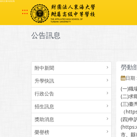
跳到主要內容區塊
:::
公告訊息
勞動
附中新聞
日期 :
升學快訊
(一)職場高
行政公告
(二)求職
(三)
招生訊息
（https
獎助消息
(四)
(http
榮譽榜
市、縣