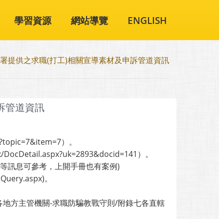
學習資源
網站導覽
ENGLISH
署提供之求職(打工)相關宣導素材及申訴管道資訊
訴管道資訊
p?topic=7&item=7）。
/DocDetail.aspx?uk=2893&docid=141）。
例等訊息可參考，上開手冊也有案例)
obQuery.aspx)。
implelist)、各地方主管機關-求職防騙教戰守則/附錄七各直轄