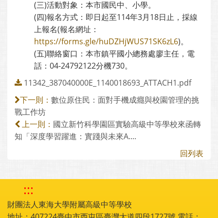
(三)活動對象：本市國民中、小學。
(四)報名方式：即日起至114年3月18日止，採線
上報名(報名網址：
https://forms.gle/huDZHjWUS71SK6zL6
)。
(五)聯絡窗口：本市鎮平國小總務處廖主任，電
話：04-24792122分機730。
11342_387040000E_1140018693_ATTACH1.pdf
數位原住民：面對手機成癮與校園管理的挑
下一則：
戰工作坊
國立新竹科學園區實驗高級中等學校來函轉
上一則：
知「深度學習躍進：實踐與未來A....
回列表
:::
財團法人東海大學附屬高級中等學校
地址：407224臺中市西屯區臺灣大道四段1727號 電話：