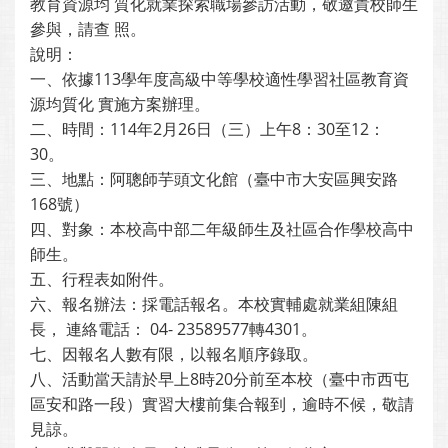
教育資源均 質化就業探索職場參訪活動，敬邀貴校師生
參與，請查 照。
說明：
一、依據113學年度高級中等學校適性學習社區教育資
源均質化 實施方案辦理。
二、時間：114年2月26日（三）上午8：30至12：
30。
三、地點：阿聰師芋頭文化館（臺中市大安區興安路
168號）
四、對象：本校高中部二年級師生及社區合作學校高中
師生。
五、行程表如附件。
六、報名辦法：採電話報名。本校實輔處就業組陳組
長， 連絡電話： 04- 23589577轉4301。
七、因報名人數有限，以報名順序錄取。
八、活動當天請於早上8時20分前至本校（臺中市西屯
區安和路一段）實習大樓前集合報到，逾時不候，敬請
見諒。