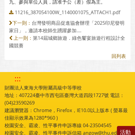
九、參與單位人員，請准予公（差）假為主。
11216_387054100W_1140001075_ATTACH1.pdf
台灣發明商品促進協會辦理「2025印尼發明
下一則：
家日」，邀請本校師生踴躍參加....
第14屆城鄉旅遊．綠色饗宴旅遊行程設計全
上一則：
國競賽
回列表
:::
財團法人東海大學附屬高級中等學校
地址：407224臺中市西屯區臺灣大道四段1727號 電話：
(04)23590269
建議瀏覽器：Chrome，Firefox，IE10.0以上版本 ( 螢幕最
佳顯示效果為1280*960 )
校園安全、霸凌、性平事件申訴專線 04-23504545
活動
校園安全、霸凌、性平事件申訴信箱 angow@thu.edu.tw