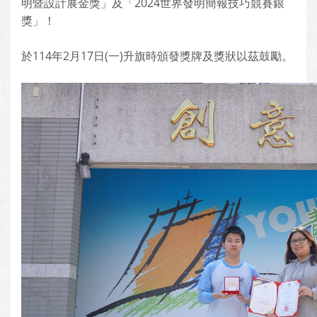
明暨設計展金獎」及「2024世界發明簡報技巧競賽銀
獎」！
於114年2月17日(一)升旗時頒發獎牌及獎狀以茲鼓勵。