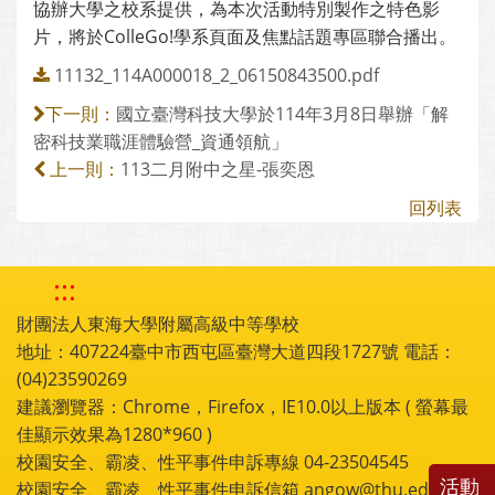
協辦大學之校系提供，為本次活動特別製作之特色影
片，將於ColleGo!學系頁面及焦點話題專區聯合播出。
11132_114A000018_2_06150843500.pdf
國立臺灣科技大學於114年3月8日舉辦「解
下一則：
密科技業職涯體驗營_資通領航」
113二月附中之星-張奕恩
上一則：
回列表
:::
財團法人東海大學附屬高級中等學校
地址：407224臺中市西屯區臺灣大道四段1727號 電話：
(04)23590269
建議瀏覽器：Chrome，Firefox，IE10.0以上版本 ( 螢幕最
佳顯示效果為1280*960 )
校園安全、霸凌、性平事件申訴專線 04-23504545
活動
校園安全、霸凌、性平事件申訴信箱 angow@thu.edu.tw