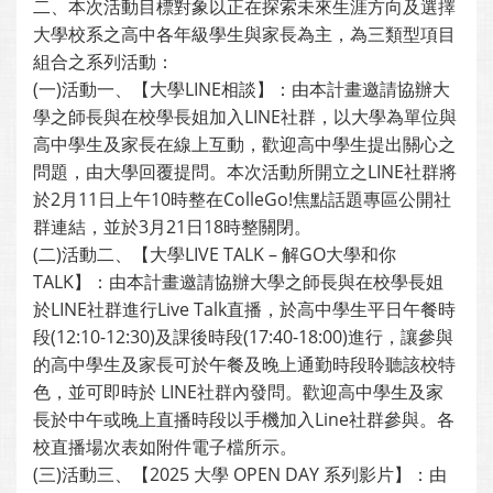
二、本次活動目標對象以正在探索未來生涯方向及選擇
大學校系之高中各年級學生與家長為主，為三類型項目
組合之系列活動：
(一)活動一、【大學LINE相談】：由本計畫邀請協辦大
學之師長與在校學長姐加入LINE社群，以大學為單位與
高中學生及家長在線上互動，歡迎高中學生提出關心之
問題，由大學回覆提問。本次活動所開立之LINE社群將
於2月11日上午10時整在ColleGo!焦點話題專區公開社
群連結，並於3月21日18時整關閉。
(二)活動二、【大學LIVE TALK – 解GO大學和你
TALK】：由本計畫邀請協辦大學之師長與在校學長姐
於LINE社群進行Live Talk直播，於高中學生平日午餐時
段(12:10-12:30)及課後時段(17:40-18:00)進行，讓參與
的高中學生及家長可於午餐及晚上通勤時段聆聽該校特
色，並可即時於 LINE社群內發問。歡迎高中學生及家
長於中午或晚上直播時段以手機加入Line社群參與。各
校直播場次表如附件電子檔所示。
(三)活動三、【2025 大學 OPEN DAY 系列影片】：由