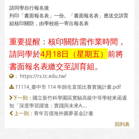
請同學自行報名後
列印「書面報名表」一份。「書面報名表」應送交訓育
組核印關防，由學校統一寄出報名表
重要提醒：核印關防需作業時間，
請同學於
4月18日（星期五）
前將
書面報名表繳交至訓育組。
：
https://rs.tc.edu.tw/
11114_臺中市 114 年師生直笛比賽實施計畫.pdf
國立新竹科學園區實驗高級中等學校來函週
下一則：
知「深度學習躍進：實踐與未來A....
青年百億海外圓夢基金計畫
上一則：
回列表