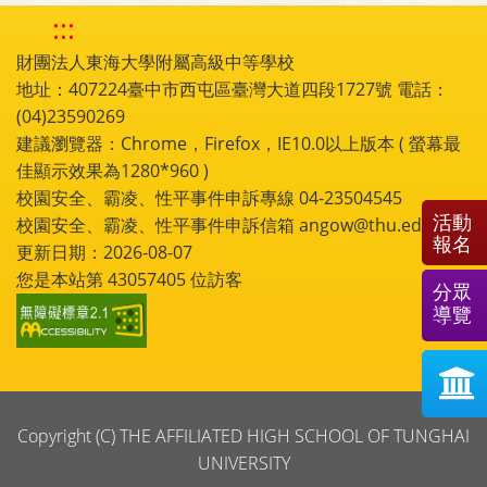
:::
財團法人東海大學附屬高級中等學校
地址：407224臺中市西屯區臺灣大道四段1727號 電話：
(04)23590269
建議瀏覽器：Chrome，Firefox，IE10.0以上版本 ( 螢幕最
佳顯示效果為1280*960 )
校園安全、霸凌、性平事件申訴專線 04-23504545
活動
校園安全、霸凌、性平事件申訴信箱 angow@thu.edu.tw
報名
更新日期：2026-08-07
您是本站第
43057405
位訪客
分眾
導覽
Copyright (C) THE AFFILIATED HIGH SCHOOL OF TUNGHAI
UNIVERSITY