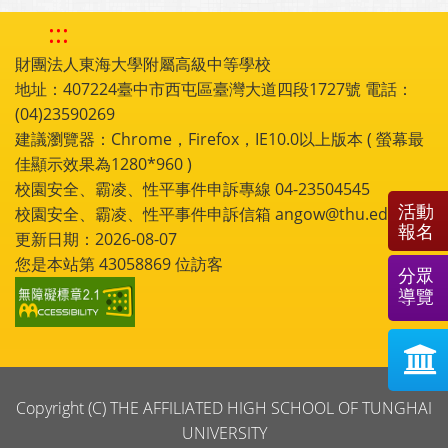
:::
財團法人東海大學附屬高級中等學校
地址：407224臺中市西屯區臺灣大道四段1727號 電話：
(04)23590269
建議瀏覽器：Chrome，Firefox，IE10.0以上版本 ( 螢幕最
佳顯示效果為1280*960 )
校園安全、霸凌、性平事件申訴專線 04-23504545
活動
校園安全、霸凌、性平事件申訴信箱 angow@thu.edu.tw
報名
更新日期：2026-08-07
您是本站第
43058869
位訪客
分眾
導覽
Copyright (C) THE AFFILIATED HIGH SCHOOL OF TUNGHAI
UNIVERSITY