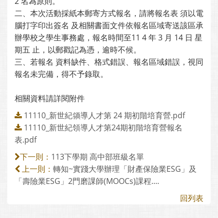
2 名為原則。
二、本次活動採紙本郵寄方式報名，請將報名表 須以電
腦打字印出簽名 及相關書面文件依報名區域寄送該區承
辦學校之學生事務處，報名時間至11 4 年 3 月 14 日 星
期五 止，以郵戳記為憑，逾時不候。
三、若報名 資料缺件、格式錯誤、報名區域錯誤，視同
報名未完備，得不予錄取。
相關資料請詳閱附件
11110_新世紀領導人才第 24 期初階培育營.pdf
11110_新世紀領導人才第24期初階培育營報名
表.pdf
113下學期 高中部班級名單
下一則：
轉知~實踐大學辦理「財產保險業ESG」及
上一則：
「壽險業ESG」2門磨課師(MOOCs)課程....
回列表