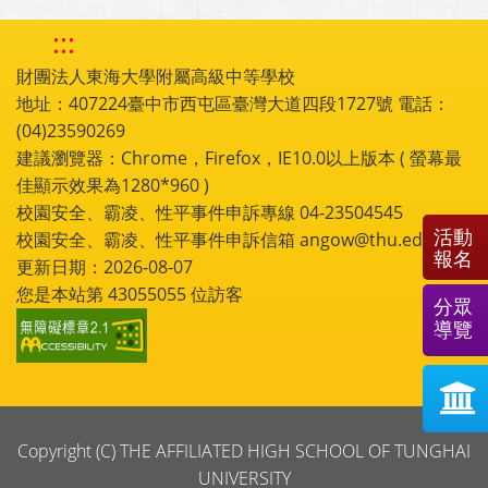
:::
財團法人東海大學附屬高級中等學校
地址：407224臺中市西屯區臺灣大道四段1727號 電話：
(04)23590269
建議瀏覽器：Chrome，Firefox，IE10.0以上版本 ( 螢幕最
佳顯示效果為1280*960 )
校園安全、霸凌、性平事件申訴專線 04-23504545
活動
校園安全、霸凌、性平事件申訴信箱 angow@thu.edu.tw
報名
更新日期：2026-08-07
您是本站第
43055055
位訪客
分眾
導覽
Copyright (C) THE AFFILIATED HIGH SCHOOL OF TUNGHAI
UNIVERSITY