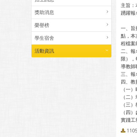
主旨：
獎助消息
踴躍報
榮譽榜
一、旨
點，本
學生宿舍
程檔案
活動資訊
二、報名
限），
導教師
三、報
四、教
（一）時
（二）
（三）
（四）
實踐工坊
1105