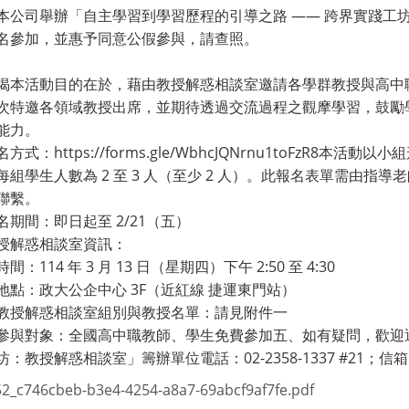
本公司舉辦「自主學習到學習歷程的引導之路 —— 跨界實踐工
名參加，並惠予同意公假參與，請查照。
揭本活動目的在於，藉由教授解惑相談室邀請各學群教授與高中
次特邀各領域教授出席，並期待透過交流過程之觀摩學習，鼓勵
能力。
方式：https://forms.gle/WbhcJQNrnu1toFzR8
每組學生人數為 2 至 3 人（至少 2 人）。此報名表單需由
聯繫。
名期間：即日起至 2/21（五）
授解惑相談室資訊：
間：114 年 3 月 13 日（星期四）下午 2:50 至 4:30
地點：政大公企中心 3F（近紅線 捷運東門站）
教授解惑相談室組別與教授名單：請見附件一
參與對象：全國高中職教師、學生免費參加五、如有疑問，歡迎
：教授解惑相談室」籌辦單位電話：02-2358-1337 #21；信箱： in
2_c746cbeb-b3e4-4254-a8a7-69abcf9af7fe.pdf