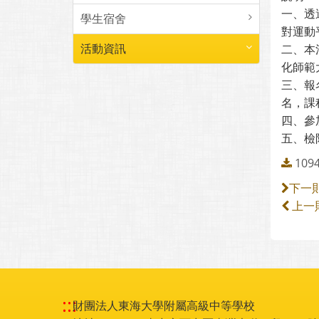
一、透
學生宿舍
對運動
活動資訊
二、本
化師範
三、報
名，課程
四、參
五、檢
10
下一
上一
:::
財團法人東海大學附屬高級中等學校