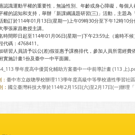
過認識運動平權的重要性，無論性別、年齡或身心障礙，每個人
平權的認知和支持，舉辦「新課綱議題研習(三)」活動，主題為
活動訂於114年01月13日(星期一)上午09時30分至下午12時
大學張家昌教授主講。
名時間即日起至114年01月06日(星期一)下午23:59止（逾
代碼：4768411。
加研習人員請予以公(差)假並惠予課務排代，參加人員所需經費
附實施計畫1份及臺中一中平面圖。
944_113 學年度高中優質化輔助方案臺中一中前導計畫 (113 上).pd
臺中市立啟聰學校辦理113學年度高級中等學校適性學習社區教
則：
國立臺灣科技大學於114年2月15日(六)至2月17日(一)辦理「元宇
則：