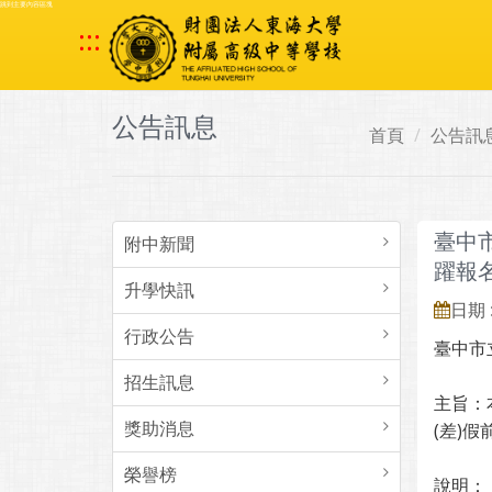
跳到主要內容區塊
:::
公告訊息
首頁
公告訊
臺中
附中新聞
躍報
升學快訊
日期 :
行政公告
臺中市
招生訊息
主旨：
獎助消息
(差)
榮譽榜
說明：