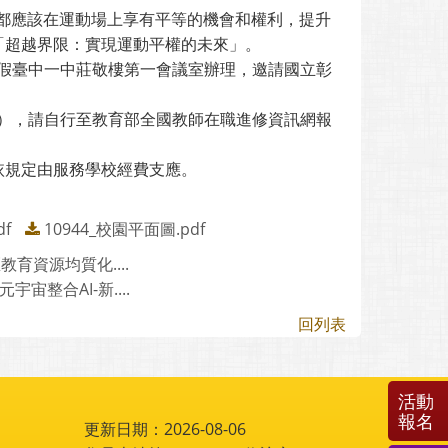
都應該在運動場上享有平等的機會和權利，提升
「超越界限：實現運動平權的未來」。
10分假臺中一中莊敬樓第一會議室辦理，邀請國立彰
時不候），請自行至教育部全國教師在職進修資訊網報
依規定由服務學校經費支應。
f
10944_校園平面圖.pdf
育資源均質化....
宙整合AI-新....
回列表
活動
報名
更新日期：2026-08-06