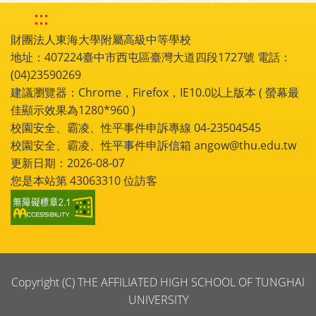
:::
財團法人東海大學附屬高級中等學校
地址：407224臺中市西屯區臺灣大道四段1727號 電話：
(04)23590269
建議瀏覽器：Chrome，Firefox，IE10.0以上版本 ( 螢幕最
佳顯示效果為1280*960 )
校園安全、霸凌、性平事件申訴專線 04-23504545
校園安全、霸凌、性平事件申訴信箱 angow@thu.edu.tw
更新日期：2026-08-07
您是本站第
43063310
位訪客
Copyright (C) THE AFFILIATED HIGH SCHOOL OF TUNGHAI
UNIVERSITY