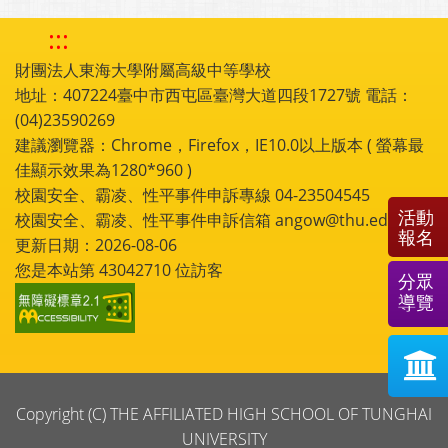
:::
財團法人東海大學附屬高級中等學校
地址：407224臺中市西屯區臺灣大道四段1727號 電話：
(04)23590269
建議瀏覽器：Chrome，Firefox，IE10.0以上版本 ( 螢幕最
佳顯示效果為1280*960 )
校園安全、霸凌、性平事件申訴專線 04-23504545
活動
校園安全、霸凌、性平事件申訴信箱 angow@thu.edu.tw
報名
更新日期：2026-08-06
您是本站第
43042710
位訪客
分眾
導覽
Copyright (C) THE AFFILIATED HIGH SCHOOL OF TUNGHAI
UNIVERSITY