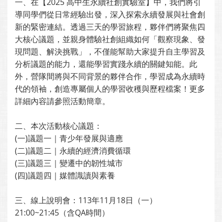
一、在【2025 高中生永續社創實驗室】中，我們將引
導同學們從日常經驗出發，深入探索永續發展與社會創
新的緊密連結。透過三天的學習旅程，夥伴們將聚焦四
大核心議題，並親身體驗社創組織如何「觀察現象、發
現問題、解決挑戰」，不僅能幫助大家提升自主學習及
分析議題的能力，還能學習實踐永續的關鍵知能。此
外，營隊間將與不同背景的夥伴合作，學習成為永續時
代的領袖，創造專屬個人的學習收穫與歷程檔案！更多
詳細內容請參照活動簡章。
二、本次活動核心議題：
(一)議題一｜青少年發展與適應
(二)議題二｜永續的經濟消費循環
(三)議題三｜變遷中的韌性城市
(四)議題四｜媒體識讀與素養
三、線上說明會：113年11月18日（一）
21:00~21:45（含QA時間）