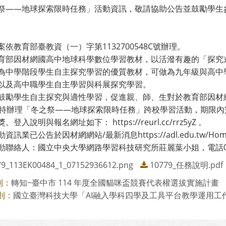
祭——地球探索限時任務」活動資訊，敬請協助公告並鼓勵學生
案依教育部臺教資（一）字第1132700548C號辦理。
育部因材網國高中地球科學數位學習教材，以活潑有趣的「探究
為中學階段學生自主探究學習的優質教材，可做為九年級與高中
以及高中職學生自主學習與科展探究學習。
鼓勵學生自主探究與適性學習，促進親、師、生對於教育部因材網之推
日特辦理「冬之祭——地球探索限時任務」跨校學習活動，期限
。登入說明與報名網址如下： https://reurl.cc/rrz5yZ 。
訊業已公告於因材網網站/最新消息https://adl.edu.tw/HomePage
動聯絡人：國立中央大學網路學習科技研究所莊麗葉小姐，電話03-42
79_113EK00484_1_07152936612.png
10779_任務說明.pdf
轉知~臺中市 114 年度全國貓咪盃競賽代表權選拔實施計畫
則：
國立臺灣科技大學「AI融入學科四學及工具平台教學運用工
則：