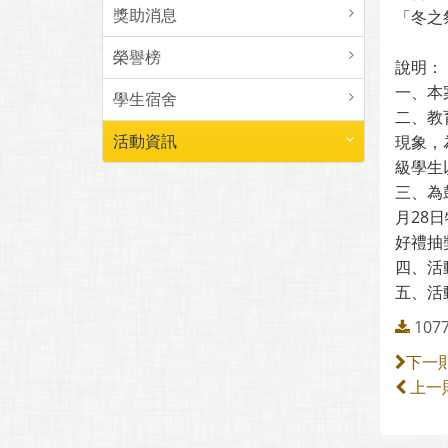
獎助消息
「冬之
榮譽榜
說明：
一、本
學生宿舍
二、教
活動資訊
現象，
級學生
三、為
月28
好禮抽獎
四、活動資
五、活
107
下一
上一