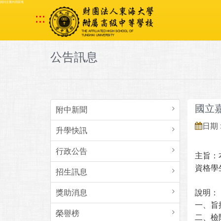
跳到主要內容區塊
:::
公告訊息
國立
附中新聞
日期 :
升學快訊
行政公告
主旨：
資格學
招生訊息
獎助消息
說明：
一、旨
榮譽榜
二、檢