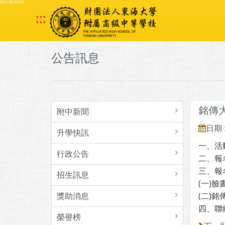
跳到主要內容區塊
:::
公告訊息
銘傳大
附中新聞
日期 :
升學快訊
一、活
行政公告
二、報
三、報
招生訊息
(一)臉書
獎助消息
(二)銘
四、聯絡
榮譽榜