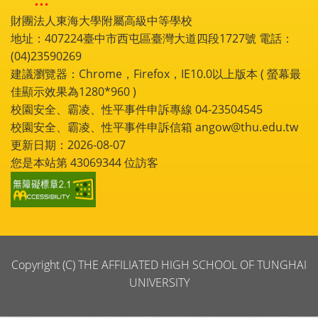
財團法人東海大學附屬高級中等學校
地址：407224臺中市西屯區臺灣大道四段1727號 電話：
(04)23590269
建議瀏覽器：Chrome，Firefox，IE10.0以上版本 ( 螢幕最
佳顯示效果為1280*960 )
校園安全、霸凌、性平事件申訴專線 04-23504545
校園安全、霸凌、性平事件申訴信箱 angow@thu.edu.tw
更新日期：2026-08-07
您是本站第
43069344
位訪客
Copyright (C) THE AFFILIATED HIGH SCHOOL OF TUNGHAI
UNIVERSITY