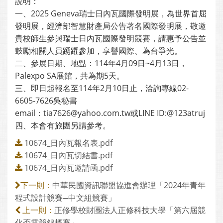
說明：
一、2025 Geneva瑞士日內瓦國際發明展，為世界首屈
發明展，經濟部智慧財產局公告著名國際發明展，敬邀
貴校師生參與瑞士日內瓦國際發明競賽，請惠予公告並
鼓勵相關人員踴躍參加，享譽國際、為台爭光。
二、參展日期、地點：114年4月09日~4月13日，
Palexpo SA展館，共為期5天。
三、即日起報名至114年2月10日止，洽詢專線02-
6605-7626吳秘書
email：tia7626@yahoo.com.tw或LINE ID:@123atruj
四、本會有旅團另請參考。
10674_日內瓦報名表.pdf
10674_日內瓦切結書.pdf
10674_日內瓦邀請函.pdf
中華民國資訊聯盟協進會辦理「2024年青年
下一則：
程式設計競賽─中文組競賽」
正修學校財團法人正修科技大學「第六屆競
上一則：
化盃電競錦標賽」