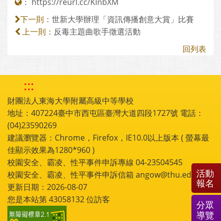
：
https://reurl.cc/KlnbXM
世新大學辦理「資訊傳播創意大賞」比賽
下一則：
反毒主題曲歌手徵選活動
上一則：
回列表
:::
財團法人東海大學附屬高級中等學校
地址：407224臺中市西屯區臺灣大道四段1727號 電話：
(04)23590269
建議瀏覽器：Chrome，Firefox，IE10.0以上版本 ( 螢幕最
佳顯示效果為1280*960 )
校園安全、霸凌、性平事件申訴專線 04-23504545
活動
校園安全、霸凌、性平事件申訴信箱 angow@thu.edu.tw
報名
更新日期：2026-08-07
您是本站第
43058132
位訪客
分眾
導覽