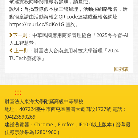
敬邀貴校同學踴躍報名參加，請查照。
說明：旨揭營隊假本校三館辧理，活動採網路報名，活
動簡章請由活動海報之QR code連結或至報名網址
https://reurl.cc/5dKo1G 查詢。
中華民國應用商業管理協會「2025冬令營-AI
下一則：
人工智慧營」
財團法人台南應用科技大學辦理「2024
上一則：
TUTech藝術季」
回列表
:::
財團法人東海大學附屬高級中等學校
地址：407224臺中市西屯區臺灣大道四段1727號 電話：
(04)23590269
建議瀏覽器：Chrome，Firefox，IE10.0以上版本 ( 螢幕最
佳顯示效果為1280*960 )