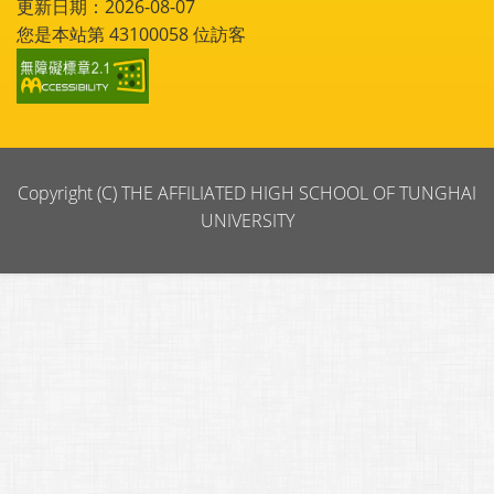
更新日期：2026-08-07
您是本站第
43100058
位訪客
Copyright (C) THE AFFILIATED HIGH SCHOOL OF TUNGHAI
UNIVERSITY