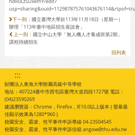
hdR0LzSDxemY/edit?
usp=sharing&ouid=112987875761043676114&rtpof=tr
國立臺灣大學於113年11月18日（星期一）
下一則：
辦理「113年臺中地區招生座談會」
國立中山大學「無人機人才養成班第2期」
上一則：
課程持續招生
回列表
:::
財團法人東海大學附屬高級中等學校
地址：407224臺中市西屯區臺灣大道四段1727號 電話：
(04)23590269
建議瀏覽器：Chrome，Firefox，IE10.0以上版本 ( 螢幕最
佳顯示效果為1280*960 )
校園安全、霸凌、性平事件申訴專線 04-23504545
校園安全、霸凌、性平事件申訴信箱 angow@thu.edu.tw