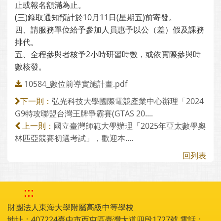
止或報名額滿為止。
(三)錄取通知預計於10月11日(星期五)前寄發。
四、請服務單位給予參加人員惠予以公（差）假及課務
排代。
五、全程參與者核予2小時研習時數，或依實際參與時
數核發。
10584_數位前導實施計畫.pdf
弘光科技大學國際電競產業中心辦理「2024
下一則：
G9特攻聯盟台灣王牌爭霸賽(GTAS 20....
國立臺灣師範大學辦理「2025年亞太數學奧
上一則：
林匹亞競賽初選考試」，歡迎本....
回列表
:::
財團法人東海大學附屬高級中等學校
地址：407224臺中市西屯區臺灣大道四段1727號 電話：