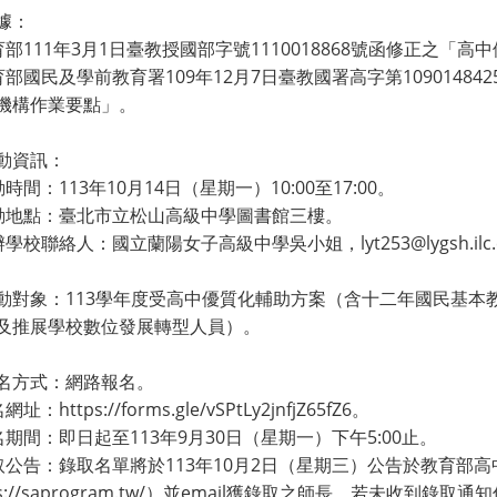
據：
育部111年3月1日臺教授國部字號1110018868號函修正之「
教育部國民及學前教育署109年12月7日臺教國署高字第109014
機構作業要點」。
動資訊：
動時間：113年10月14日（星期一）10:00至17:00。
活動地點：臺北市立松山高級中學圖書館三樓。
辦學校聯絡人：國立蘭陽女子高級中學吳小姐，lyt253@lygsh.ilc.e
動對象：113學年度受高中優質化輔助方案（含十二年國民基本
及推展學校數位發展轉型人員）。
名方式：網路報名。
址：https://forms.gle/vSPtLy2jnfjZ65fZ6。
名期間：即日起至113年9月30日（星期一）下午5:00止。
錄取公告：錄取名單將於113年10月2日（星期三）公告於教育部
ps://saprogram.tw/）並email獲錄取之師長，若未收到錄