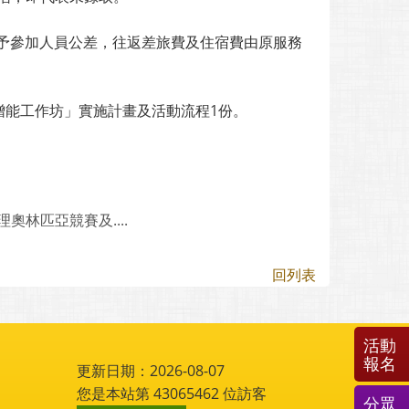
予參加人員公差，往返差旅費及住宿費由原服務
增能工作坊」實施計畫及活動流程1份。
奧林匹亞競賽及....
回列表
活動
報名
更新日期：2026-08-07
您是本站第
43065462
位訪客
分眾