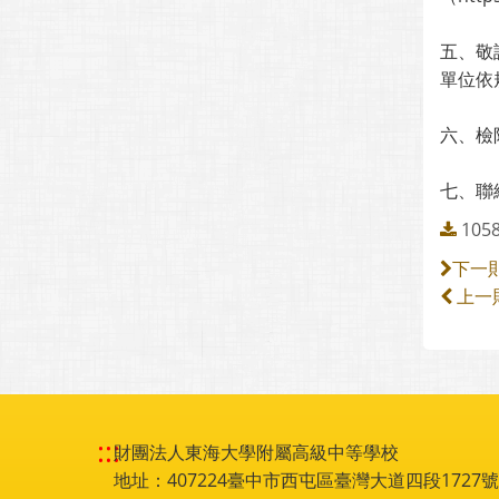
五、敬
單位依
六、檢
七、聯絡人
105
下一
上一
:::
財團法人東海大學附屬高級中等學校
地址：407224臺中市西屯區臺灣大道四段1727號 電話