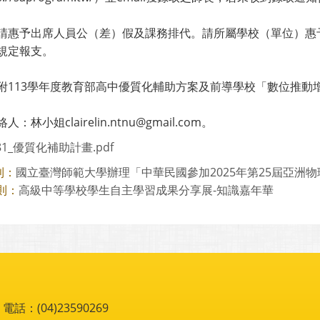
請惠予出席人員公（差）假及課務排代。請所屬學校（單位）惠
規定報支。
附113學年度教育部高中優質化輔助方案及前導學校「數位推動
：林小姐clairelin.ntnu@gmail.com。
81_優質化補助計畫.pdf
國立臺灣師範大學辦理「中華民國參加2025年第25屆亞洲物理
則：
高級中等學校學生自主學習成果分享展-知識嘉年華
則：
：(04)23590269