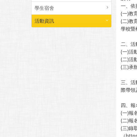
一、依
學生宿舍
(一)教
活動資訊
(二)
學校暨
二、活
(一)活
(二)
(三)承
三、活
際帶領
四、報
(一)報名網
(二)報
(三)
（htt