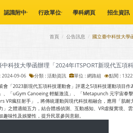
認識附中
行政單位
學科網頁
招生資訊
首頁
公告訊息
國立臺中科技大學函
中科技大學函辦理「2024年ITSPORT新現代五項
 2024-09-06
分類 : 活動資訊
單位 : 網路組
點閱 : 1322
策會「2023新現代五項科技運動會」評選之5項科技運動項目作為規
、「uGym Canoeing 輕艇激流」、「Metapunch 元宇宙拳擊」
oters VR瘋狂射手」，將傳統運動與現代科技相融合，應用「
力」之體適能五力，結合體感偵測、互動感知、VR虛擬實境、
加趣味性及娛樂性，提升民眾參與意願。