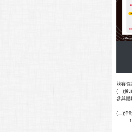
競賽資
(一)
參與體
(二)活
１