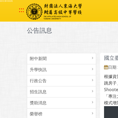
跳到主要內容區塊
:::
公告訊息
國立臺
附中新聞
日期 :
升學快訊
根據資
行政公告
跳房子」
Sho
招生訊息
「專注
獎助消息
模式增
榮譽榜