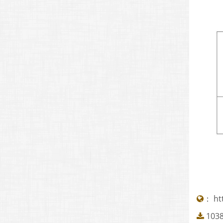
：
ht
103