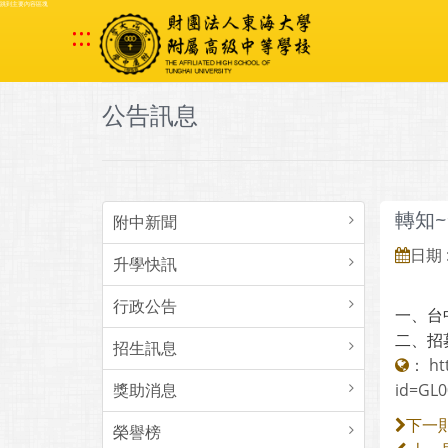
跳到主要內容區塊
:::
公告訊息
轉知
附中新聞
日期 :
升學快訊
行政公告
一、台
二、招
招生訊息
：
ht
獎助消息
id=GL
下一
榮譽榜