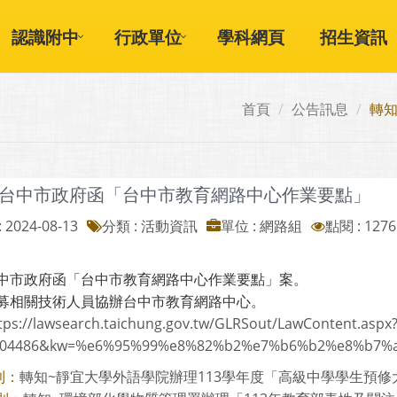
認識附中
行政單位
學科網頁
招生資訊
首頁
公告訊息
轉
~台中市政府函「台中市教育網路中心作業要點」
 2024-08-13
分類 : 活動資訊
單位 : 網路組
點閱 : 1276
中市政府函「台中市教育網路中心作業要點」案。
募相關技術人員協辦台中市教育網路中心。
tps://lawsearch.taichung.gov.tw/GLRSout/LawContent.aspx
004486&kw=%e6%95%99%e8%82%b2%e7%b6%b2%e8%b7%
轉知~靜宜大學外語學院辦理113學年度「高級中學學生預修大學
則：