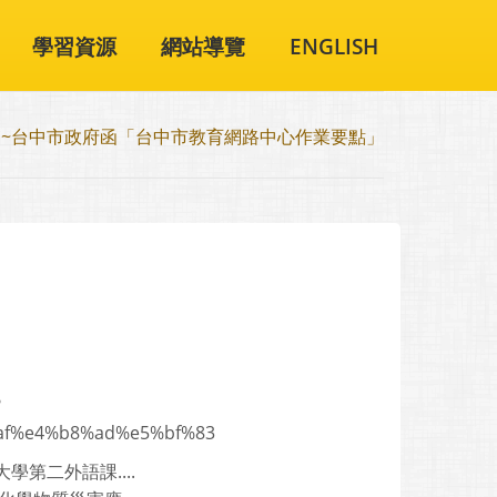
學習資源
網站導覽
ENGLISH
知~台中市政府函「台中市教育網路中心作業要點」
?
af%e4%b8%ad%e5%bf%83
第二外語課....