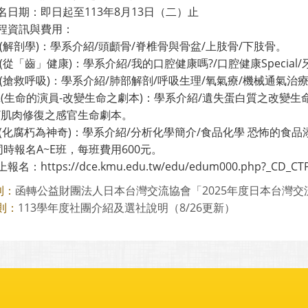
名日期：即日起至113年8月13日（二）止
程資訊與費用：
A班(解剖學)：學系介紹/頭顱骨/脊椎骨與骨盆/上肢骨/下肢骨。
B班(從「齒」健康)：學系介紹/我的口腔健康嗎?/口腔健康Speci
C班(搶救呼吸)：學系介紹/肺部解剖/呼吸生理/氧氣療/機械通氣治
D班(生命的演員-改變生命之劇本)：學系介紹/遺失蛋白質之改變
/肌肉修復之感官生命劇本。
E班(化腐朽為神奇)：學系介紹/分析化學簡介/食品化學 恐怖的食
同時報名A~E班，每班費用600元。
名：https://dce.kmu.edu.tw/edu/edum000.php?_
函轉公益財團法人日本台灣交流協會「2025年度日本台灣交流協
則：
113學年度社團介紹及選社說明（8/26更新）
則：