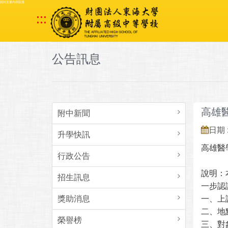
跳到主要內容區塊
:::
公告訊息
高雄醫
附中新聞
日期 :
升學快訊
高雄醫
行政公告
說明：
招生訊息
一步認
獎助消息
一、上課
二、地
榮譽榜
三、對