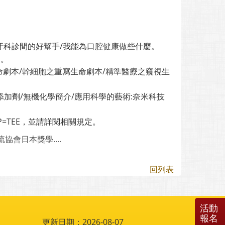
al/牙科診間的好幫手/我能為口腔健康做些什麼。
療。
生命劇本/幹細胞之重寫生命劇本/精準醫療之窺視生
品添加劑/無機化學簡介/應用科學的藝術:奈米科技
CD_CTP=TEE，並請詳閱相關規定。
會日本獎學....
回列表
活動
報名
更新日期：2026-08-07