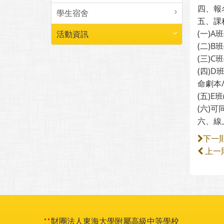
四、報
學生宿舍
五、課
(一)
活動資訊
(二)
(三)
(四)
命劇本
(五)
(六)可
六、線上報
下一
上一
:::
財團法人東海大學附屬高級中等學校