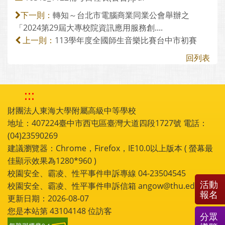
轉知～台北市電腦商業同業公會舉辦之
下一則：
「2024第29屆大專校院資訊應用服務創....
113學年度全國師生音樂比賽台中市初賽
上一則：
回列表
:::
財團法人東海大學附屬高級中等學校
地址：407224臺中市西屯區臺灣大道四段1727號 電話：
(04)23590269
建議瀏覽器：Chrome，Firefox，IE10.0以上版本 ( 螢幕最
佳顯示效果為1280*960 )
校園安全、霸凌、性平事件申訴專線 04-23504545
活動
校園安全、霸凌、性平事件申訴信箱 angow@thu.edu.tw
報名
更新日期：2026-08-07
您是本站第
43104148
位訪客
分眾