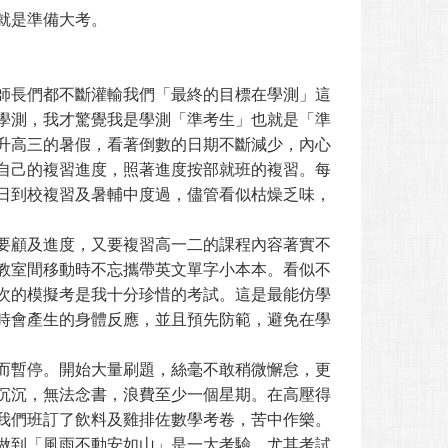
就是準備大考。
師長們都不斷灌輸我們「最終的目標在學測」這
學測，我才驚覺我是學測「準考生」也就是「準
升高三的暑假，看著倒數的日期不斷減少，內心
自己的複習進度，照著進度按部就班的複習。每
日到校複習及暑輔中度過，儘管看似枯燥乏味，
要顧及進度，又要複習高一二的課程內容著實不
教室間移動時不忘攜帶英文單字小本本。看似不
次的模擬考是我十分珍惜的考試。這是最能仿學
時會產生的身體反應，並且預先防範，避免在學
而暫停。開始大量刷題，絲毫不敢稍微懈怠，更
沉沉，無法念書，浪費至少一個星期。在高壓得
我們班訂了飲料及雞排佐數學考卷，苦中作樂。
做到「風雨不動安如山」是一大考驗。尤其考試