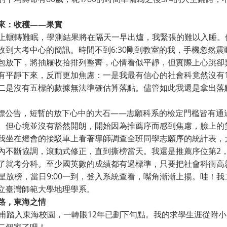
來：收穫——果實
6晚上輾轉難眠，學測結果將在隔天一早出爐，我緊張的難以入睡。
收到大考中心的簡訊。時間不到6:30剛到教室的我，手機忽然
包放下，將抽屜收拾排列整齊，心情看似平靜，但實際上心跳卻
有平靜下來，反而更加焦慮：一是我最有信心的社會科竟然沒有1
二是沒有五標的數據無法準確估算落點。儘管如此我還是拿出落
0五標公告，短暫的放下心中的大石——志願科系的檢定門檻皆有
。但心境並沒有豁然開朗，開始因為推薦序而感到焦慮，臉上的笑
我坐在燈會的接駁車上看著導師調查全班同學志願序的統計表，
內不斷協調，滾動式修正，直到撕榜當天。我還是推薦序位第2
了就考分科。至少國英數的成績都有過標準，只要把社會科衝高
9繁星放榜，當日9:00一到，登入系統查看，嘴角漸漸上揚。哇！
立臺灣師範大學地理學系。
路，東海之情
前甫踏入東海校園，一轉眼12年已劃下句點。我的求學生涯從附