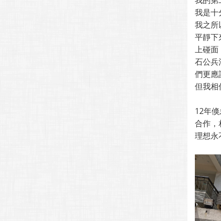
我的第
我是十
我之所
平靜下
上碰面
石公兵
們更應
但我相
12年
合作，
理想永