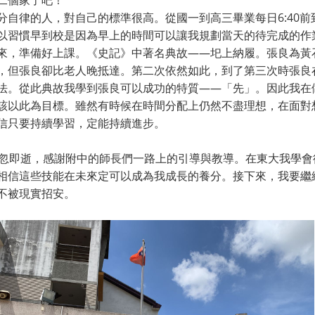
二個家了吧！
分自律的人，對自己的標準很高。從國一到高三畢業每日6:40前
以習慣早到校是因為早上的時間可以讓我規劃當天的待完成的作
來，準備好上課。《史記》中著名典故——圯上納履。張良為黃
，但張良卻比老人晚抵達。第二次依然如此，到了第三次時張良
法。從此典故我學到張良可以成功的特質——「先」。因此我在
該以此為目標。雖然有時候在時間分配上仍然不盡理想，在面對
信只要持續學習，定能持續進步。
倏忽即逝，感謝附中的師長們一路上的引導與教導。在東大我學
相信這些技能在未來定可以成為我成長的養分。接下來，我要繼
不被現實招安。