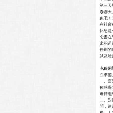
第三天
場聊天
象吧！
在社會
休息是
念書在
來的道
長期的
試及唸
克服困
在準備
一、面
種感覺
選擇繼
二、對
問，這
後，人