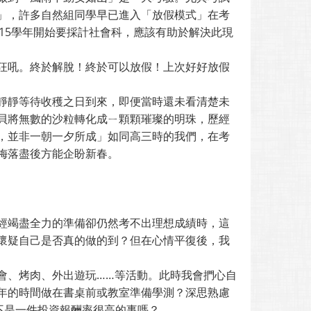
」，許多自然組同學早已進入「放假模式」在考
115學年開始要採計社會科，應該有助於解決此現
狂吼。終於解脫！終於可以放假！上次好好放假
靜靜等待收穫之日到來，即便當時還未看清楚未
貝將無數的沙粒轉化成ㄧ顆顆璀璨的明珠，歷經
，並非一朝一夕所成」如同高三時的我們，在考
梅落盡後方能企盼新春。
經竭盡全力的準備卻仍然考不出理想成績時，這
懷疑自己是否真的做的到？但在心情平復後，我
會、烤肉、外出遊玩……等活動。此時我會捫心自
年的時間做在書桌前或教室準備學測？深思熟慮
，不是一件投資報酬率很高的事嗎？