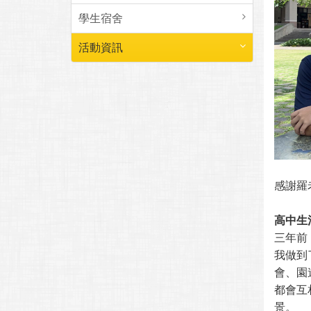
學生宿舍
活動資訊
感謝羅
高中生
三年前
我做到
會、園
都會互
景。