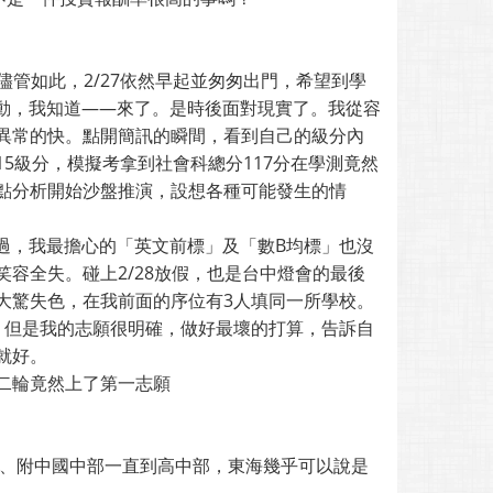
儘管如此，2/27依然早起並匆匆出門，希望到學
震動，我知道——來了。是時後面對現實了。我從容
異常的快。點開簡訊的瞬間，看到自己的級分內
5級分，模擬考拿到社會科總分117分在學測竟然
點分析開始沙盤推演，設想各種可能發生的情
通過，我最擔心的「英文前標」及「數B均標」也沒
容全失。碰上2/28放假，也是台中燈會的最後
大驚失色，在我前面的序位有3人填同一所學校。
，但是我的志願很明確，做好最壞的打算，告訴自
就好。
我二輪竟然上了第一志願
小、附中國中部一直到高中部，東海幾乎可以說是