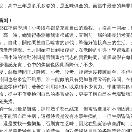
說，高中三年是多采多姿的，是五味俱全的。而當中最苦的無非
衝刺！
都在準備學測！小考段考都是充實自己的過程。」從高一開始，
。高一時，總覺得學測離我還很遙遠，直到前一屆的學長姐考完
」。自此，開始調整自己唸書的步伐，準備好迎接高三的生活。
感漸漸浮現。七月開始每日到校複習，在老師的引導下學習規劃
一個小時的運動時間是讓我重拾鬥志的寶貴時間。這個暑假在每
卻備感充實，心中的焦慮也因此而降低了不少。
後，惡魔時間正式降臨。小考、段考、複習進度接踵而至。不但
時間也愈來愈不夠用。唯一能做的只有更加善用零碎的時間。在
這些零碎時間，若善加利用卻也可以累積不少實力。學測前共四
驗，從中不僅要檢測自己的學習成效，更要了解自己在考場緊張
慌失措。
的一個月最是難熬，課程幾乎都已結束，但複習進度卻不能因此
是不能讓自己生病，這種時候是沒有本事生病的，一但生病昏昏
，還是要找一些樂趣，否則實在乏味，因此在聖誕節班會課時，
天才是最考驗個人定力的時候，面對考場休息區的各種聲音如何