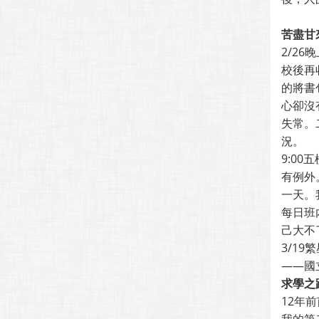
苦盡甘
2/2
校後再
的將書
心卻沒
失常。
況。
9:0
有例外
一天。
每日班
己大不
3/1
——國
求學之
12年