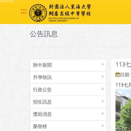
跳到主要內容區塊
:::
公告訊息
113
附中新聞
日期 :
升學快訊
113七
行政公告
招生訊息
獎助消息
榮譽榜