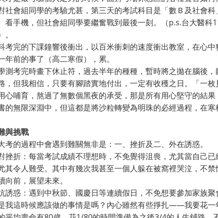
對社會組同學的考驗尤甚，第三天的考試科目是「數Ｂ及社會科
、看手機，但社會組同學要繼奮戰到最後一刻。（p.s.台大醫科
）。
科考完的下課鐘響後衝出，以百米衝刺的速度衝出教室，在心中
一年前的事了（高二寒假），累。
學測考完時畫下休止符，過去半年的種種，暫時將之拋在腦後，
路，但我相信，只要有腳踏實地付出，一定有收穫之日。「一枚
用心哺育，熬過了無數個黑夜的承受，那是所有用心堅守的結果
書的無限深淵中，但這都是將沙粒轉變為明珠的必經過程，在寒
難與挑戰
大考的過程中會遇到難關無非是：一、挫折及二、外在誘惑。
對挫折：每當考試成績不理想時，不免覺得沮喪，尤其當自己已
尤其令人難受。其中有幾次我甚至一個人躲在被窩裡哭泣，不禁
續向前，展望未來。
抗誘惑：遇到中秋節、國慶日等連續假日，不免想要參加家族聚
是我這時候應該做的事情是嗎？內心雖然有些掙扎——我要花一
的平均壽命有80歲，花1/80的時間準備為之後3/4的人生鋪路