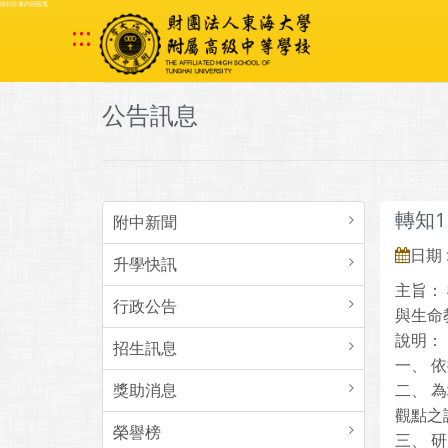
跳到主要內容區塊
:::
公告訊息
轉知
附中新聞
日期 :
升學快訊
主旨：
行政公告
與生命
說明：
招生訊息
一、 
獎助消息
二、 
觀點之
榮譽榜
三、 