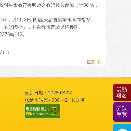
校對生命教育有興趣之教師報名參加（計30 名，
至下午4時，另8月8日(四)當天請自備筆電實作指導。
市－五光國小」，並自行攜帶環保杯參訓。
276轉112。
U）」
回列表
活動
更新日期：2026-08-07
報名
您是本站第
43081421
位訪客
分眾
導覽