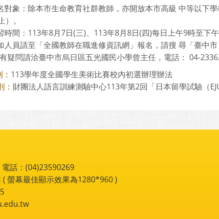
 報名對象：除本市生命教育社群教師，亦開放本市高級 中等以下學
止）。
研習時間：113年8月7日(三)、113年8月8日(四)每日上午9時
 參加人員請至「全國教師在職進修資訊網」報名，請搜 尋「臺中
有疑問請洽臺中市烏日區五光國民小學曾主任，電話： 04-23362
113學年度全國學生美術比賽校內初選辦理辦法
則：
財團法人語言訓練測驗中心113年第2回「日本留學試驗（EJ
則：
：(04)23590269
 ( 螢幕最佳顯示效果為1280*960 )
5
du.tw