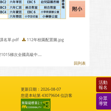
名單.pdf
112年校園配置圖.jpg
015梯次全國高級中....
回列表
活動
報名
更新日期：2026-08-07
您是本站第
43079604
位訪客
分眾
導覽