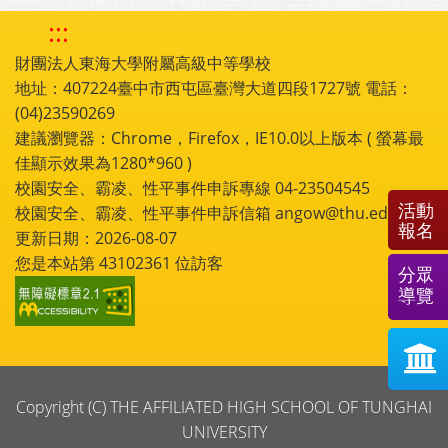
:::
財團法人東海大學附屬高級中等學校
地址：407224臺中市西屯區臺灣大道四段1727號 電話：
(04)23590269
建議瀏覽器：Chrome，Firefox，IE10.0以上版本 ( 螢幕最
佳顯示效果為1280*960 )
校園安全、霸凌、性平事件申訴專線 04-23504545
活動
校園安全、霸凌、性平事件申訴信箱 angow@thu.edu.tw
報名
更新日期：2026-08-07
您是本站第
43102361
位訪客
分眾
導覽
Copyright (C) THE AFFILIATED HIGH SCHOOL OF TUNGHAI
UNIVERSITY