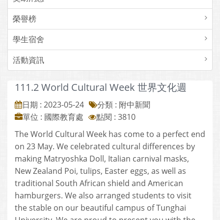
榮譽榜
學生宿舍
活動資訊
111.2 World Cultural Week 世界文化週
日期 : 2023-05-24
分類 : 附中新聞
單位 : 國際教育處
點閱 : 3810
The World Cultural Week has come to a perfect end
on 23 May. We celebrated cultural differences by
making Matryoshka Doll, Italian carnival masks,
New Zealand Poi, tulips, Easter eggs, as well as
traditional South African shield and American
hamburgers. We also arranged students to visit
the stable on our beautiful campus of Tunghai