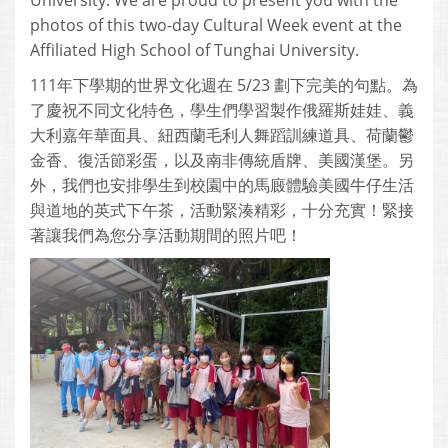
University. We are proud to present you with the
photos of this two-day Cultural Week event at the
Affiliated High School of Tunghai University.
111年下學期的世界文化週在 5/23 劃下完美的句點。為
了慶祝不同文化特色，學生們學習製作俄羅斯娃娃、義
大利嘉年華面具、紐西蘭毛利人舞蹈訓練道具、荷蘭鬱
金香、復活節彩蛋，以及南非傳統盾牌、美國漢堡。另
外，我們也安排學生到校園中的馬廄體驗美國牛仔生活
與道地的英式下午茶，活動緊湊精彩，十分充實！緊接
著讓我們為您分享活動期間的照片吧！